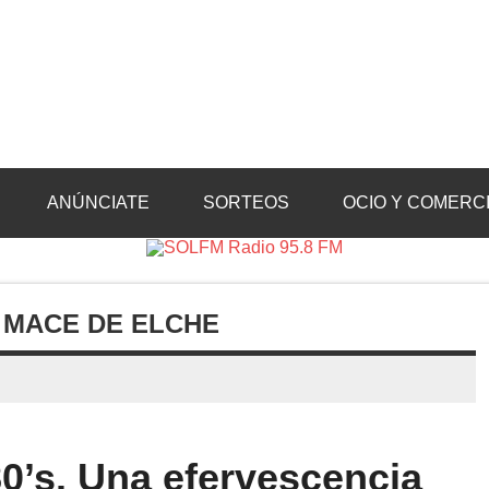
Radio 95.8 FM
Crevillente, Radio en Vega Baja y Radio en el Medio Vinalopó
ANÚNCIATE
SORTEOS
OCIO Y COMERC
L MACE DE ELCHE
80’s. Una efervescencia