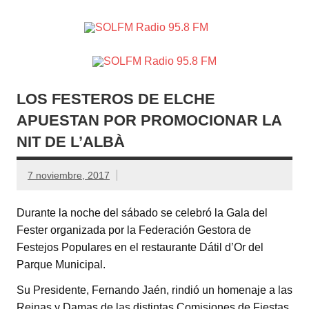
SOLFM
Radio en Elche, Radio en Santa Pola, Radio en
Radio
Crevillente, Radio en Vega Baja y Radio en el Medio
Vinalopó
95.8 FM
LOS FESTEROS DE ELCHE
APUESTAN POR PROMOCIONAR LA
NIT DE L’ALBÀ
7 noviembre, 2017
Durante la noche del sábado se celebró la Gala del
Fester organizada por la Federación Gestora de
Festejos Populares en el restaurante Dátil d’Or del
Parque Municipal.
Su Presidente, Fernando Jaén, rindió un homenaje a las
Reinas y Damas de las distintas Comisiones de Fiestas