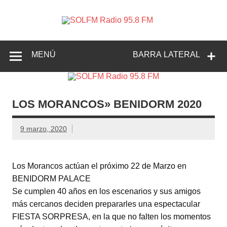
SOLFM
Radio en Elche, Radio en Santa Pola, Radio en
Radio
Crevillente, Radio en Vega Baja y Radio en el Medio
Vinalopó
95.8 FM
MENÚ
BARRA LATERAL
LOS MORANCOS» BENIDORM 2020
9 marzo, 2020
Los Morancos actúan el próximo 22 de Marzo en
BENIDORM PALACE
Se cumplen 40 años en los escenarios y sus amigos
más cercanos deciden prepararles una espectacular
FIESTA SORPRESA, en la que no falten los momentos