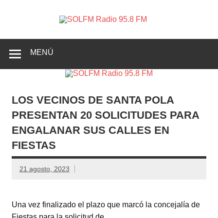
SOLFM
Radio en Elche, Radio en Santa Pola, Radio en
Radio
Crevillente, Radio en Vega Baja y Radio en el Medio
Vinalopó
95.8 FM
MENÚ
LOS VECINOS DE SANTA POLA
PRESENTAN 20 SOLICITUDES PARA
ENGALANAR SUS CALLES EN
FIESTAS
21 agosto, 2023
Una vez finalizado el plazo que marcó la concejalía de
Fiestas para la solicitud de