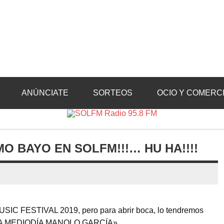
Radio 95.8 FM
Crevillente, Radio en Vega Baja y Radio en el Medio Vinalopó
ANÚNCIATE
SORTEOS
OCIO Y COMERC
 BAYO EN SOLFM!!!… HU HA!!!!
USIC FESTIVAL 2019, pero para abrir boca, lo tendremos
 de «A MEDIODÍA MANOLO GARCÍA»…