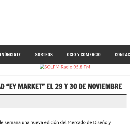
adio 95.8 FM
evillente, Radio en Vega Baja y Radio en el Medio Vinalopó
ANÚNCIATE
SORTEOS
OCIO Y COMERCIO
CONTAC
D “EY MARKET” EL 29 Y 30 DE NOVIEMBRE
 de semana una nueva edición del Mercado de Diseño y