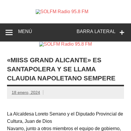
SOLFM
Radio en Elche, Radio en Santa Pola, Radio en
Radio
Crevillente, Radio en Vega Baja y Radio en el Medio
Vinalopó
95.8 FM
MENÚ
BARRA LATERAL
«MIISS GRAND ALICANTE» ES
SANTAPOLERA Y SE LLAMA
CLAUDIA NAPOLETANO SEMPERE
18 enero, 2024
La Alcaldesa Loreto Serrano y el Diputado Provincial de
Cultura, Juan de Dios
Navarro, junto a otros miembros el equipo de gobierno,