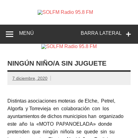
SOLFM
Radio en Elche, Radio en Santa Pola, Radio en
Radio
Crevillente, Radio en Vega Baja y Radio en el Medio
Vinalopó
95.8 FM
MENÚ
BARRA LATERAL
NINGÚN NIÑO/A SIN JUGUETE
7 diciembre, 2020
Distintas asociaciones moteras de Elche, Petrel,
Algorfa y Torrevieja en colaboración con los
ayuntamientos de dichos municipios han organizado
este año la «MOTO PAPANOELADA» donde
pretenden que ningún niño/a se quede sin su