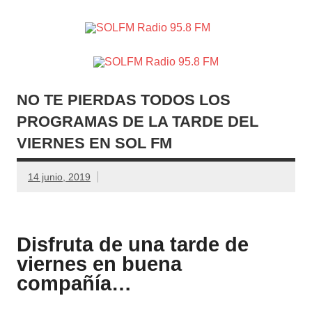
SOLFM
Radio en Elche, Radio en Santa Pola, Radio en
Radio
Crevillente, Radio en Vega Baja y Radio en el Medio
Vinalopó
95.8 FM
NO TE PIERDAS TODOS LOS
PROGRAMAS DE LA TARDE DEL
VIERNES EN SOL FM
14 junio, 2019
Disfruta de una tarde de
viernes en buena
compañía…