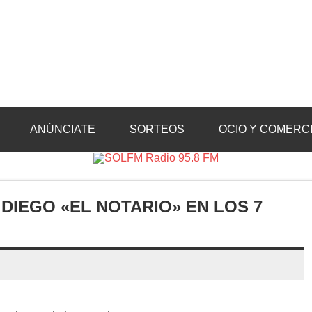
Radio 95.8 FM
Crevillente, Radio en Vega Baja y Radio en el Medio Vinalopó
ANÚNCIATE
SORTEOS
OCIO Y COMERC
IEGO «EL NOTARIO» EN LOS 7