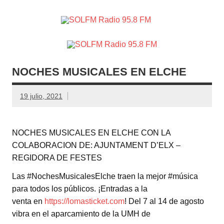
SOLFM
Radio en Elche, Radio en Santa Pola, Radio en
Radio
Crevillente, Radio en Vega Baja y Radio en el Medio
Vinalopó
95.8 FM
NOCHES MUSICALES EN ELCHE
19 julio, 2021
NOCHES MUSICALES EN ELCHE CON LA
COLABORACION DE: AJUNTAMENT D’ELX –
REGIDORA DE FESTES
Las #NochesMusicalesElche traen la mejor #música
para todos los públicos. ¡Entradas a la
venta en
https://lomasticket.com
! Del 7 al 14 de agosto
vibra en el aparcamiento de la UMH de