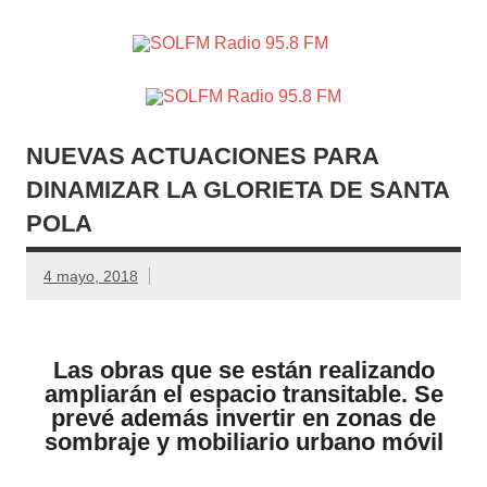
SOLFM
Radio en Elche, Radio en Santa Pola, Radio en
Radio
Crevillente, Radio en Vega Baja y Radio en el Medio
Vinalopó
95.8 FM
NUEVAS ACTUACIONES PARA
DINAMIZAR LA GLORIETA DE SANTA
POLA
4 mayo, 2018
Las obras que se están realizando
ampliarán el espacio transitable. Se
prevé además invertir en zonas de
sombraje y mobiliario urbano móvil