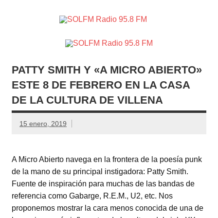
SOLFM
Radio en Elche, Radio en Santa Pola, Radio en
Radio
Crevillente, Radio en Vega Baja y Radio en el Medio
Vinalopó
95.8 FM
PATTY SMITH Y «A MICRO ABIERTO»
ESTE 8 DE FEBRERO EN LA CASA
DE LA CULTURA DE VILLENA
15 enero, 2019
A Micro Abierto navega en la frontera de la poesía punk
de la mano de su principal instigadora: Patty Smith.
Fuente de inspiración para muchas de las bandas de
referencia como Gabarge, R.E.M., U2, etc. Nos
proponemos mostrar la cara menos conocida de una de