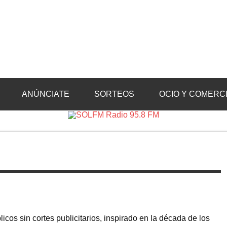
Radio 95.8 FM
Crevillente, Radio en Vega Baja y Radio en el Medio Vinalopó
ANÚNCIATE
SORTEOS
OCIO Y COMERC
cos sin cortes publicitarios, inspirado en la década de los