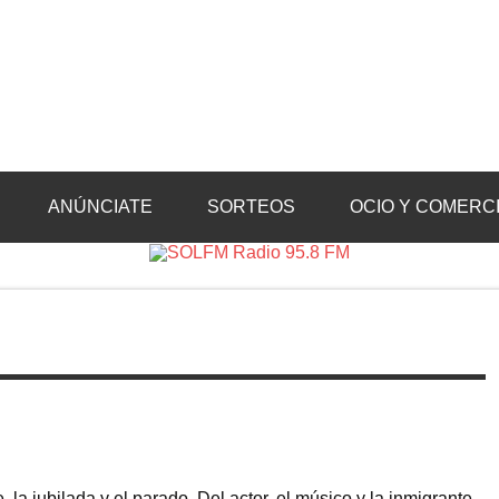
Radio 95.8 FM
Crevillente, Radio en Vega Baja y Radio en el Medio Vinalopó
ANÚNCIATE
SORTEOS
OCIO Y COMERC
, la jubilada y el parado. Del actor, el músico y la inmigrante,