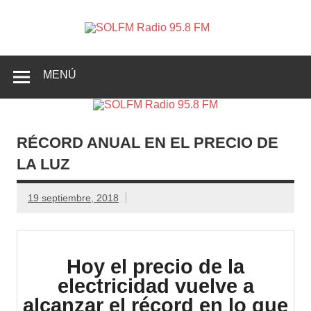
SOLFM
Radio en Elche, Radio en Santa Pola, Radio en
Radio
Crevillente, Radio en Vega Baja y Radio en el Medio
Vinalopó
95.8 FM
MENÚ
RÉCORD ANUAL EN EL PRECIO DE
LA LUZ
19 septiembre, 2018
Hoy el precio de la
electricidad vuelve a
alcanzar el récord en lo que