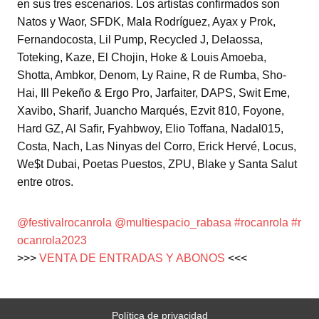
en sus tres escenarios. Los artistas confirmados son
Natos y Waor, SFDK, Mala Rodríguez, Ayax y Prok,
Fernandocosta, Lil Pump, Recycled J, Delaossa,
Toteking, Kaze, El Chojin, Hoke & Louis Amoeba,
Shotta, Ambkor, Denom, Ly Raine, R de Rumba, Sho-
Hai, Ill Pekeño & Ergo Pro, Jarfaiter, DAPS, Swit Eme,
Xavibo, Sharif, Juancho Marqués, Ezvit 810, Foyone,
Hard GZ, Al Safir, Fyahbwoy, Elio Toffana, Nadal015,
Costa, Nach, Las Ninyas del Corro, Erick Hervé, Locus,
We$t Dubai, Poetas Puestos, ZPU, Blake y Santa Salut
entre otros.
@festivalrocanrola
@multiespacio_rabasa
#rocanrola
#r
ocanrola2023
>>>
VENTA DE ENTRADAS Y ABONOS
<<<
Política de privacidad