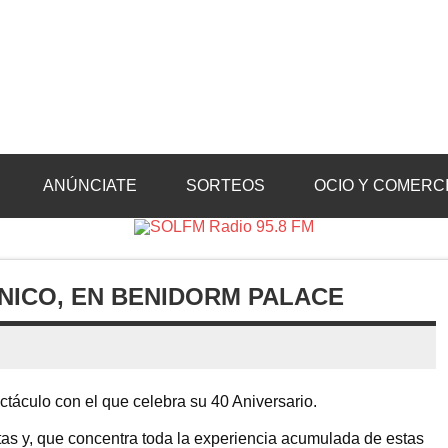
Radio 95.8 FM
Crevillente, Radio en Vega Baja y Radio en el Medio Vinalopó
ANÚNCIATE
SORTEOS
OCIO Y COMERC
NICO, EN BENIDORM PALACE
táculo con el que celebra su 40 Aniversario.
tas y, que concentra toda la experiencia acumulada de estas