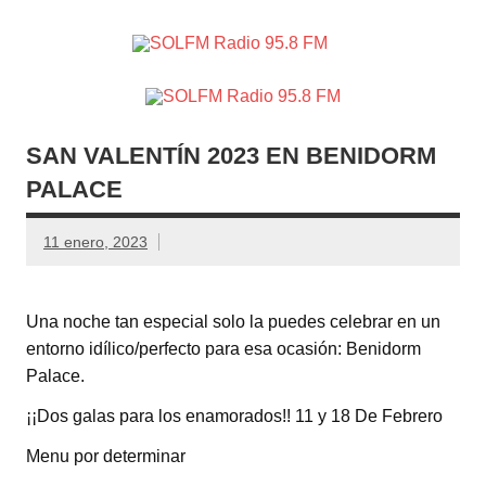
SOLFM
Radio en Elche, Radio en Santa Pola, Radio en
Radio
Crevillente, Radio en Vega Baja y Radio en el Medio
Vinalopó
95.8 FM
SAN VALENTÍN 2023 EN BENIDORM
PALACE
11 enero, 2023
Una noche tan especial solo la puedes celebrar en un
entorno idílico/perfecto para esa ocasión: Benidorm
Palace.
¡¡Dos galas para los enamorados!! 11 y 18 De Febrero
Menu por determinar