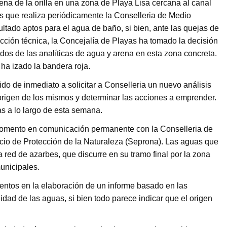
na de la orilla en una zona de Playa Lisa cercana al canal
uas que realiza periódicamente la Conselleria de Medio
tado aptos para el agua de baño, si bien, ante las quejas de
ección técnica, la Concejalía de Playas ha tomado la decisión
ados de las analíticas de agua y arena en esta zona concreta.
 ha izado la bandera roja.
o de inmediato a solicitar a Conselleria un nuevo análisis
l origen de los mismos y determinar las acciones a emprender.
as a lo largo de esta semana.
momento en comunicación permanente con la Conselleria de
icio de Protección de la Naturaleza (Seprona). Las aguas que
a red de azarbes, que discurre en su tramo final por la zona
unicipales.
entos en la elaboración de un informe basado en las
lidad de las aguas, si bien todo parece indicar que el origen