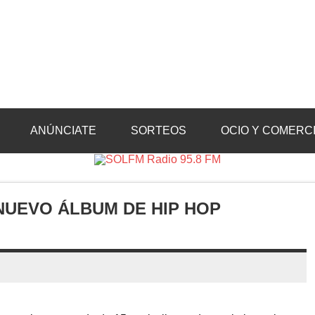
Radio 95.8 FM
Crevillente, Radio en Vega Baja y Radio en el Medio Vinalopó
ANÚNCIATE
SORTEOS
OCIO Y COMERC
NUEVO ÁLBUM DE HIP HOP