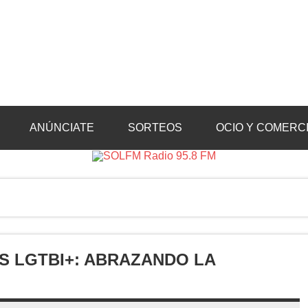
Radio 95.8 FM
Crevillente, Radio en Vega Baja y Radio en el Medio Vinalopó
ANÚNCIATE
SORTEOS
OCIO Y COMERC
AS LGTBI+: ABRAZANDO LA