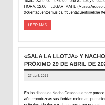
Teatralizarte, con texto de Irene Santos y direc
HORA: 12:00h. LUGAR: MAHE (Museu Arqueològic
#cuentacuentosmusical #cuentacuentoselche #e
LEER MÁS
«SALA LA LLOTJA» Y NACHO
PRÓXIMO 29 DE ABRIL DE 20
27 abril, 2023
En los discos de Nacho Casado siempre parece 
año reproduzcas sus tórridas melodías, pues sie
estivales, ideales para hacernos creer que estam