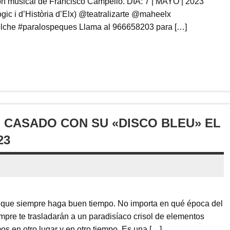
ción musical de Francisco Campello. DÍA: 7 | MAYO | 2023
 i d’Història d’Elx) @teatralizarte @maheelx
lche #paralospeques Llama al 966658203 para […]
 CASADO CON SU «DISCO BLEU» EL
23
que siempre haga buen tiempo. No importa en qué época del
mpre te trasladarán a un paradisíaco crisol de elementos
os en otro lugar y en otro tiempo. Es una […]