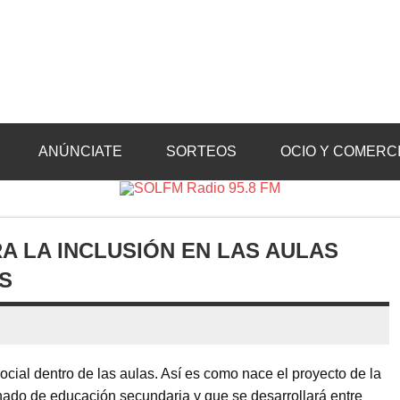
Radio 95.8 FM
Crevillente, Radio en Vega Baja y Radio en el Medio Vinalopó
ANÚNCIATE
SORTEOS
OCIO Y COMERC
A LA INCLUSIÓN EN LAS AULAS
S
ocial dentro de las aulas. Así es como nace el proyecto de la
mnado de educación secundaria y que se desarrollará entre