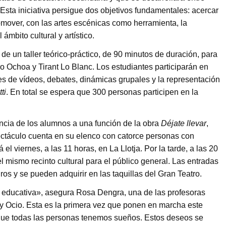
. Esta iniciativa persigue dos objetivos fundamentales: acercar
mover, con las artes escénicas como herramienta, la
ámbito cultural y artístico.
n de un taller teórico-práctico, de 90 minutos de duración, para
ro Ochoa y Tirant Lo Blanc. Los estudiantes participarán en
es de vídeos, debates, dinámicas grupales y la representación
ti
. En total se espera que 300 personas participen en la
encia de los alumnos a una función de la obra
Déjate llevar
,
ectáculo cuenta en su elenco con catorce personas con
 el viernes, a las 11 horas, en La Llotja. Por la tarde, a las 20
l mismo recinto cultural para el público general. Las entradas
os y se pueden adquirir en las taquillas del Gran Teatro.
d educativa», asegura Rosa Dengra, una de las profesoras
 y Ocio. Esta es la primera vez que ponen en marcha este
que todas las personas tenemos sueños. Estos deseos se