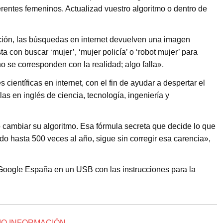
entes femeninos. Actualizad vuestro algoritmo o dentro de
ión, las búsquedas en internet devuelven una imagen
a con buscar ‘mujer’, ‘mujer policía’ o ‘robot mujer’ para
o se corresponden con la realidad; algo falla».
científicas en internet, con el fin de ayudar a despertar el
las en inglés de ciencia, tecnología, ingeniería y
o cambiar su algoritmo. Esa fórmula secreta que decide lo que
ado hasta 500 veces al año, sigue sin corregir esa carencia»,
 Google España en un USB con las instrucciones para la
IO INFORMACIÓN