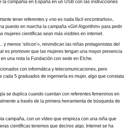
 de la compañía en España en un USB con las instrucciones
tante tener referentes y «no es nada fácil encontrarlos»,
a puesto en marcha la campaña «Girl Algorithm» para pedir
s mujeres científicas sean más visibles en internet.
y menos ‘silicon'», reivindican las niñas protagonistas del
nal es promover que las mujeres tengan una mayor presencia
la en una nota la Fundación con sede en Elche.
cionados con informática y telecomunicaciones, pero
e cada 5 graduados de ingeniería es mujer, algo que constata
ología se duplica cuando cuentan con referentes femeninos en
cialmente a través de la primera herramienta de búsqueda de
sta campaña, con un vídeo que empieza con una niña que
ras científicas tenemos que deciros algo. Internet se ha