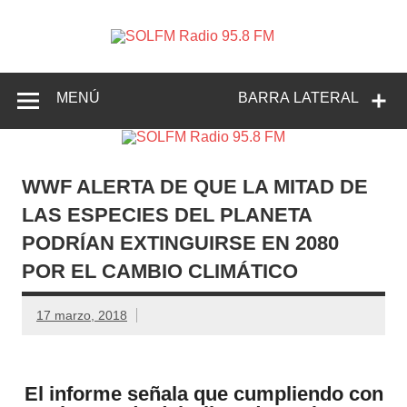
SOLFM
Radio en Elche, Radio en Santa Pola, Radio en
Radio
Crevillente, Radio en Vega Baja y Radio en el Medio
Vinalopó
95.8 FM
MENÚ
BARRA LATERAL
WWF ALERTA DE QUE LA MITAD DE
LAS ESPECIES DEL PLANETA
PODRÍAN EXTINGUIRSE EN 2080
POR EL CAMBIO CLIMÁTICO
17 marzo, 2018
El informe señala que cumpliendo con